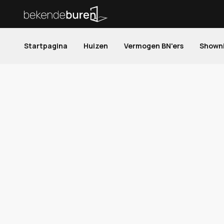
Startpagina
Huizen
Vermogen BN'ers
Shown