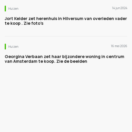
14 jun 2024
Huizen
Jort Kelder zet herenhuis in Hilversum van overleden vader
te koop . Zie foto's
16 mei 2026
Huizen
Georgina Verbaan zet haar bijzondere woning in centrum
van Amsterdam te koop. Zie de beelden