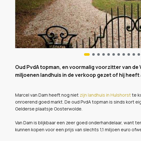
Oud PvdA topman, en voormalig voorzitter van de V
miljoenen landhuis in de verkoop gezet of hij heef
Marcel van Dam heeft nog niet
zijn landhuis in Hulshorst
te k
onroerend goed markt. De oud PvdA topman is sinds kort eige
Gelderse plaatsje Oosterwolde.
Van Dam is blijkbaar een zeer goed onderhandelaar, want terw
kunnen kopen voor een prijs van slechts 1,1 miljoen euro ofwe