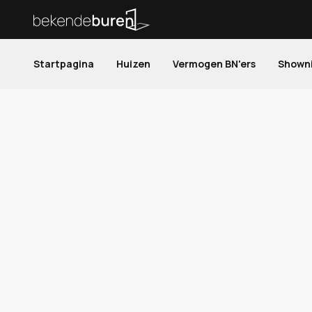
Startpagina
Huizen
Vermogen BN'ers
Shown