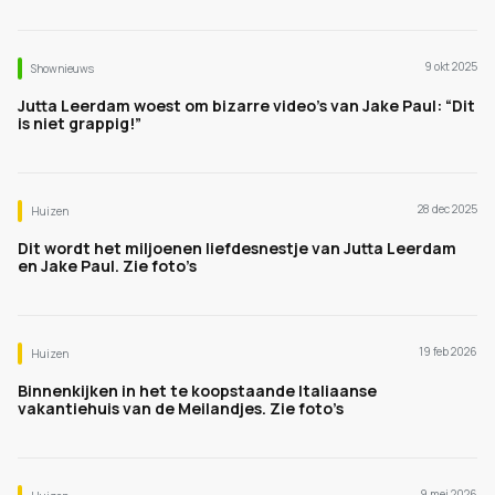
9 okt 2025
Shownieuws
Jutta Leerdam woest om bizarre video’s van Jake Paul: “Dit
is niet grappig!”
28 dec 2025
Huizen
Dit wordt het miljoenen liefdesnestje van Jutta Leerdam
en Jake Paul. Zie foto’s
19 feb 2026
Huizen
Binnenkijken in het te koopstaande Italiaanse
vakantiehuis van de Meilandjes. Zie foto’s
9 mei 2026