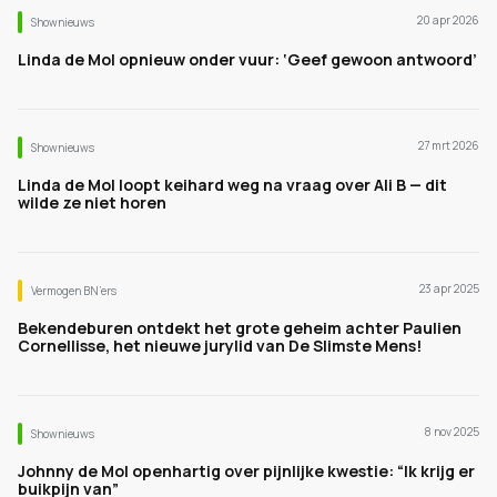
20 apr 2026
Shownieuws
Linda de Mol opnieuw onder vuur: ‘Geef gewoon antwoord’
27 mrt 2026
Shownieuws
Linda de Mol loopt keihard weg na vraag over Ali B — dit
wilde ze niet horen
23 apr 2025
Vermogen BN’ers
Bekendeburen ontdekt het grote geheim achter Paulien
Cornellisse, het nieuwe jurylid van De Slimste Mens!
8 nov 2025
Shownieuws
Johnny de Mol openhartig over pijnlijke kwestie: “Ik krijg er
buikpijn van”