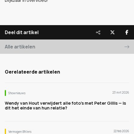
blijkbaar in overvloed!
Deel dit artikel
Alle artikelen
Gerelateerde artikelen
23 mrt 2026
Shownieuws
Wendy van Hout verwijdert alle foto’s met Peter Gillis — is
dit het einde van hun relatie?
22 feb 2026
Vermogen BN’ers