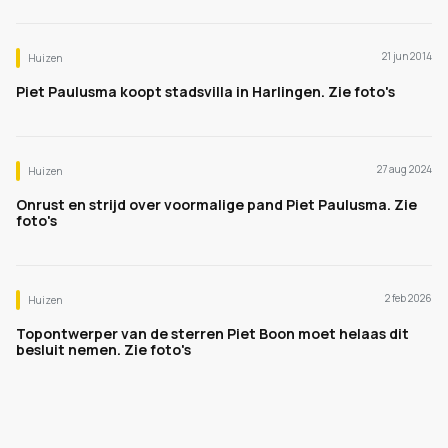
21 jun 2014
Huizen
Piet Paulusma koopt stadsvilla in Harlingen. Zie foto's
27 aug 2024
Huizen
Onrust en strijd over voormalige pand Piet Paulusma. Zie
foto's
2 feb 2026
Huizen
Topontwerper van de sterren Piet Boon moet helaas dit
besluit nemen. Zie foto's