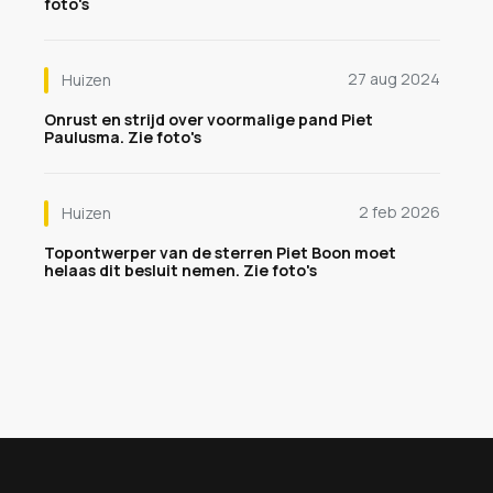
foto's
27 aug 2024
Huizen
Onrust en strijd over voormalige pand Piet
Paulusma. Zie foto's
2 feb 2026
Huizen
Topontwerper van de sterren Piet Boon moet
helaas dit besluit nemen. Zie foto's