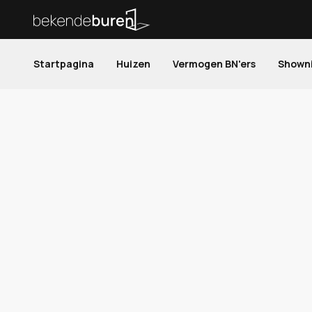
Startpagina
Huizen
Vermogen BN'ers
Shown