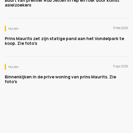
Buurt van premier Rob Jetten in rep en roer door komst
asielzoekers
13 feb 2026
Huizen
Prins Maurits zet zijn statige pand aan het Vondelpark te
koop. Zie foto’s
11 apr 2026
Huizen
Binnenkijken in de prive woning van prins Maurits. Zie
foto's