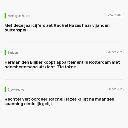
22 mrt 2026
Vermogen BN’ers
Met deze jaarcijfers zet Rachel Hazes haar vijanden
buitenspel!
26 dec 2025
Huizen
Herman den Blijker koopt appartement in Rotterdam met
adembenemend uitzicht. Zie foto’s
18 dec 2025
Shownieuws
Rechter velt oordeel: Rachel Hazes krijgt na maanden
spanning eindelijk gelijk