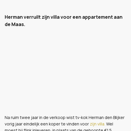
Herman verruilt zijn villa voor een appartement aan
de Maas.
Na ruim twee jaar in de verkoop wist tv-kok Herman den Blijker
vorig jaar eindelijk een koper te vinden voor
zijn villa.
Wel
moest hij flink inleveren: in plaats van de gehoopte €1,5