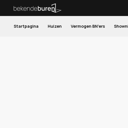
Startpagina
Huizen
Vermogen BN'ers
Shown