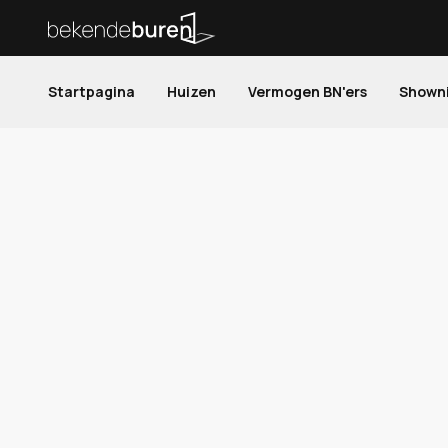
Startpagina
Huizen
Vermogen BN'ers
Shown