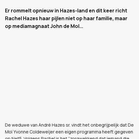
Er rommelt opnieuw in Hazes-land en dit keer richt
Rachel Hazes haar pijlen niet op haar familie, maar
op mediamagnaat John de Mol...
De weduwe van André Hazes sr. vindt het onbegrijpelijk dat De
Mol Yvonne Coldeweijer een eigen programma heeft gegeven
op Net5. Volgens Rachel is het “zorgwekkend dat iemand die