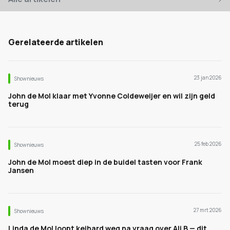
Gerelateerde artikelen
23 jan 2026
Shownieuws
John de Mol klaar met Yvonne Coldeweijer en wil zijn geld
terug
25 feb 2026
Shownieuws
John de Mol moest diep in de buidel tasten voor Frank
Jansen
27 mrt 2026
Shownieuws
Linda de Mol loopt keihard weg na vraag over Ali B — dit