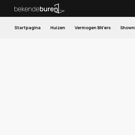
Startpagina
Huizen
Vermogen BN'ers
Shown