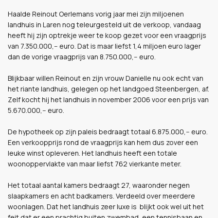
Haalde Reinout Oerlemans vorig jaar mei zijn miljoenen
landhuis in Laren nog teleurgesteld uit de verkoop, vandaag
heeft hij zijn optrekje weer te koop gezet voor een vraagprijs
van 7.350.000,-- euro. Dat is maar liefst 1,4 miljoen euro lager
dan de vorige vraagprijs van 8.750.000,-- euro.
Blijkbaar willen Reinout en zijn vrouw Danielle nu ook echt van
het riante landhuis, gelegen op het landgoed Steenbergen, af.
Zelf kocht hij het landhuis in november 2006 voor een prijs van
5.670.000,-- euro.
De hypotheek op zijn paleis bedraagt totaal 6.875.000,-- euro.
Een verkoopprijs rond de vraagprijs kan hem dus zover een
leuke winst opleveren. Het landhuis heeft een totale
woonoppervlakte van maar liefst 762 vierkante meter.
Het totaal aantal kamers bedraagt 27, waaronder negen
slaapkamers en acht badkamers. Verdeeld over meerdere
woonlagen. Dat het landhuis zeer luxe is blijkt ook wel uit het
feit dat er een prachtig buiten zwembad, een tennisbaan en