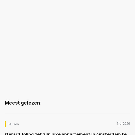
Meest gelezen
7 jul 2026
Huizen
Gerard Joling zet zijn luxe appartement in Amsterdam te