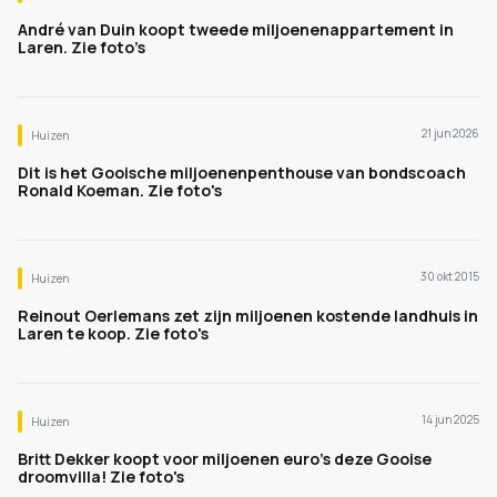
André van Duin koopt tweede miljoenenappartement in
Laren. Zie foto’s
21 jun 2026
Huizen
Dit is het Gooische miljoenenpenthouse van bondscoach
Ronald Koeman. Zie foto's
30 okt 2015
Huizen
Reinout Oerlemans zet zijn miljoenen kostende landhuis in
Laren te koop. Zie foto's
14 jun 2025
Huizen
Britt Dekker koopt voor miljoenen euro's deze Gooise
droomvilla! Zie foto's