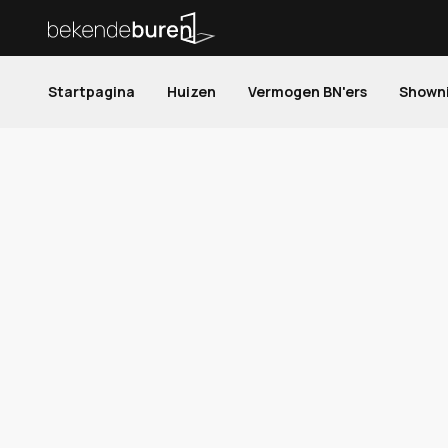
Startpagina
Huizen
Vermogen BN'ers
Shown