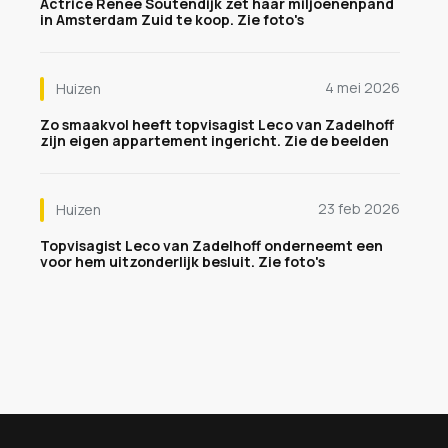
Actrice Renee Soutendijk zet haar miljoenenpand
in Amsterdam Zuid te koop. Zie foto's
4 mei 2026
Huizen
Zo smaakvol heeft topvisagist Leco van Zadelhoff
zijn eigen appartement ingericht. Zie de beelden
23 feb 2026
Huizen
Topvisagist Leco van Zadelhoff onderneemt een
voor hem uitzonderlijk besluit. Zie foto's