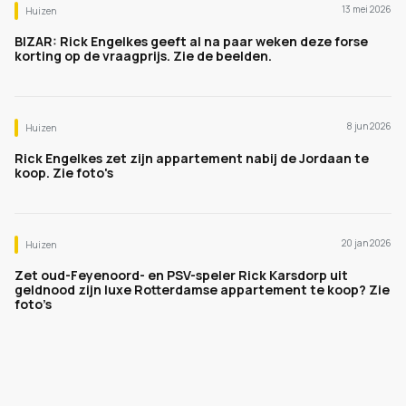
13 mei 2026
Huizen
BIZAR: Rick Engelkes geeft al na paar weken deze forse
korting op de vraagprijs. Zie de beelden.
8 jun 2026
Huizen
Rick Engelkes zet zijn appartement nabij de Jordaan te
koop. Zie foto's
20 jan 2026
Huizen
Zet oud-Feyenoord- en PSV-speler Rick Karsdorp uit
geldnood zijn luxe Rotterdamse appartement te koop? Zie
foto’s