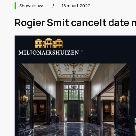
Shownieuws
18 maart 2022
Rogier Smit cancelt date 