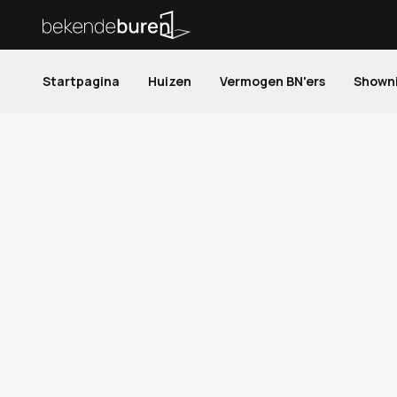
Startpagina
Huizen
Vermogen BN'ers
Shown