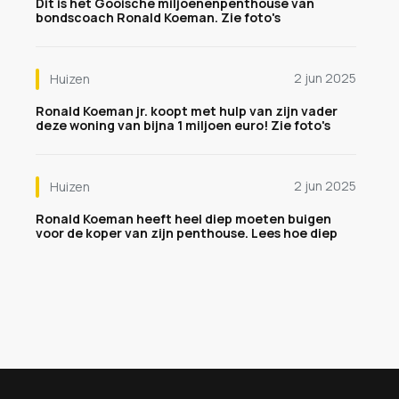
Dit is het Gooische miljoenenpenthouse van
bondscoach Ronald Koeman. Zie foto's
2 jun 2025
Huizen
Ronald Koeman jr. koopt met hulp van zijn vader
deze woning van bijna 1 miljoen euro! Zie foto's
2 jun 2025
Huizen
Ronald Koeman heeft heel diep moeten buigen
voor de koper van zijn penthouse. Lees hoe diep