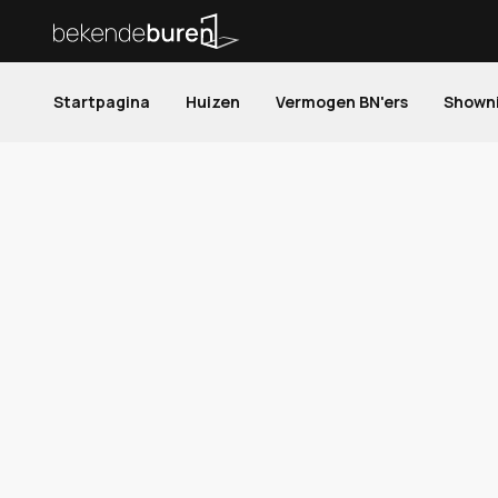
Startpagina
Huizen
Vermogen BN'ers
Shown