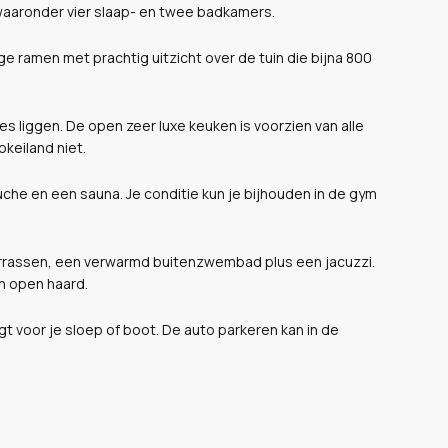
waaronder vier slaap- en twee badkamers.
oge ramen met prachtig uitzicht over de tuin die bijna 800
s liggen. De open zeer luxe keuken is voorzien van alle
keiland niet.
e en een sauna. Je conditie kun je bijhouden in de gym
ie terrassen, een verwarmd buitenzwembad plus een jacuzzi.
n open haard.
igt voor je sloep of boot. De auto parkeren kan in de