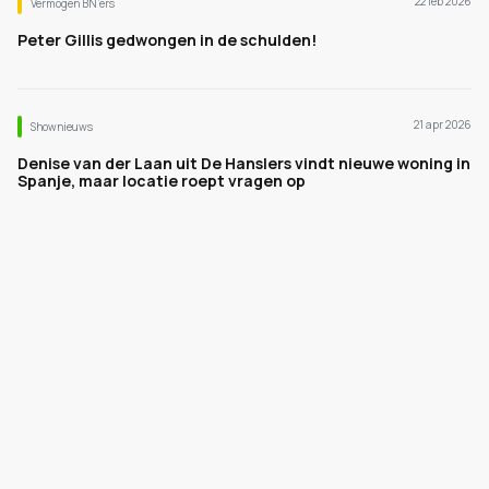
22 feb 2026
Vermogen BN’ers
Peter Gillis gedwongen in de schulden!
21 apr 2026
Shownieuws
Denise van der Laan uit De Hanslers vindt nieuwe woning in
Spanje, maar locatie roept vragen op