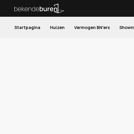
Startpagina
Huizen
Vermogen BN'ers
Shown