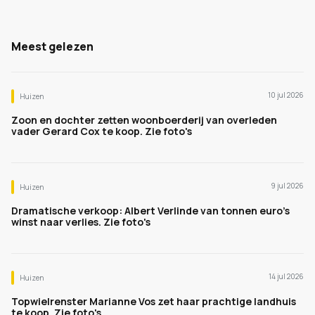
Meest gelezen
10 jul 2026
Huizen
Zoon en dochter zetten woonboerderij van overleden
vader Gerard Cox te koop. Zie foto's
9 jul 2026
Huizen
Dramatische verkoop: Albert Verlinde van tonnen euro's
winst naar verlies. Zie foto's
14 jul 2026
Huizen
Topwielrenster Marianne Vos zet haar prachtige landhuis
te koop. Zie foto's