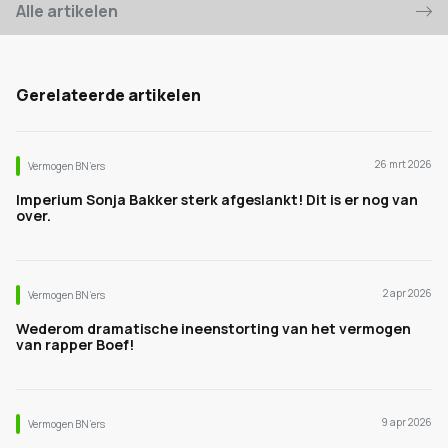
Alle artikelen
Gerelateerde artikelen
26 mrt 2026
Vermogen BN’ers
Imperium Sonja Bakker sterk afgeslankt! Dit is er nog van
over.
2 apr 2026
Vermogen BN’ers
Wederom dramatische ineenstorting van het vermogen
van rapper Boef!
9 apr 2026
Vermogen BN’ers