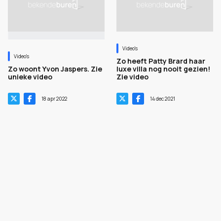
Video's
Video's
Zo heeft Patty Brard haar
Zo woont Yvon Jaspers. Zie
luxe villa nog nooit gezien!
unieke video
Zie video
18 apr 2022
14 dec 2021