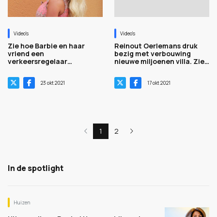
Video's
Video's
Zie hoe Barbie en haar
Reinout Oerlemans druk
vriend een
bezig met verbouwing
verkeersregelaar
nieuwe miljoenen villa. Zie
mishandelen. Zie video.
video
23 okt 2021
17 okt 2021
1
2
In de spotlight
Huizen