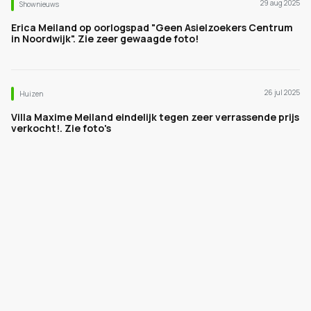
29 aug 2025
Shownieuws
Erica Meiland op oorlogspad "Geen Asielzoekers Centrum
in Noordwijk". Zie zeer gewaagde foto!
26 jul 2025
Huizen
Villa Maxime Meiland eindelijk tegen zeer verrassende prijs
verkocht!. Zie foto's