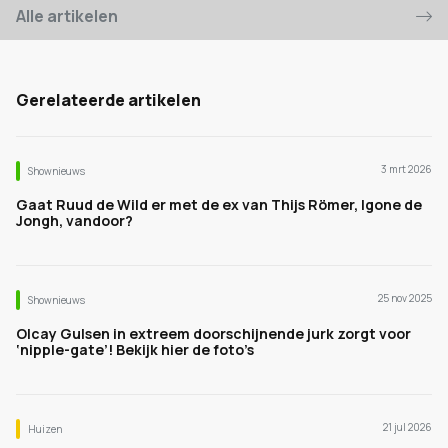
Alle artikelen
Gerelateerde artikelen
3 mrt 2026
Shownieuws
Gaat Ruud de Wild er met de ex van Thijs Römer, Igone de
Jongh, vandoor?
25 nov 2025
Shownieuws
Olcay Gulsen in extreem doorschijnende jurk zorgt voor
‘nipple-gate’! Bekijk hier de foto’s
21 jul 2026
Huizen