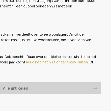
1.175.000 euro bij een vraagprijs van 1,2 miljoen euro. Ruud
ed heeft hij een dubbel benedenhuis met een
 badkamer, verdeelt over twee woonlagen. Vanuit de
Koken kan hij in de luxe woonkeuken, die is voorzien van
s. Ook beschikt Ruud over een kleine achtertuin die op het
Vorig jaar kocht
Ruud nog het huis onder Olcay Gulsen.
Of
Alle artikelen