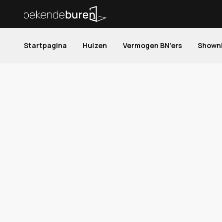
Startpagina
Huizen
Vermogen BN'ers
Shown