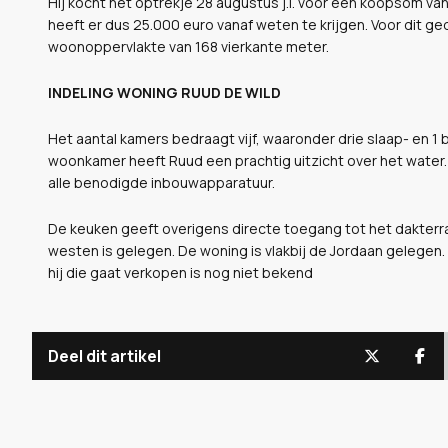
Hij kocht het optrekje 28 augustus j.l. voor een koopsom van 
heeft er dus 25.000 euro vanaf weten te krijgen. Voor dit g
woonoppervlakte van 168 vierkante meter.
INDELING WONING RUUD DE WILD
Het aantal kamers bedraagt vijf, waaronder drie slaap- en 1
woonkamer heeft Ruud een prachtig uitzicht over het water. 
alle benodigde inbouwapparatuur.
De keuken geeft overigens directe toegang tot het dakterra
westen is gelegen. De woning is vlakbij de Jordaan gelegen. 
hij die gaat verkopen is nog niet bekend
Deel dit artikel