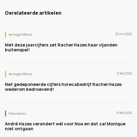
Gerelateerde artikelen
22 mrt 2026
Vermogen BN’ers
Met deze jaarcijfers zet Rachel Hazes haar vijanden
buitenspel!
21 feb 2026
Vermogen BN’ers
Net gedeponeerde cijfers horecabedrijf Rachel Hazes
wederom bedroevend!
19 feb 2026
Shownieuws
André Hazes verandert wél voor Noa en dat zal Monique
niet ontgaan