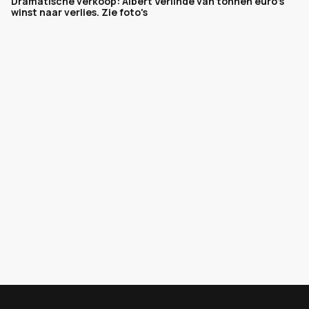
Dramatische verkoop: Albert Verlinde van tonnen euro's
winst naar verlies. Zie foto's