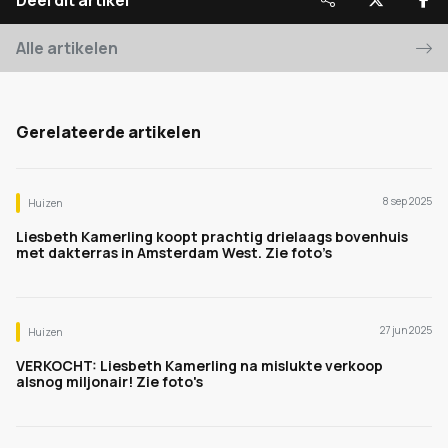
Deel dit artikel
Alle artikelen
Gerelateerde artikelen
8 sep 2025
Huizen
Liesbeth Kamerling koopt prachtig drielaags bovenhuis
met dakterras in Amsterdam West. Zie foto’s
27 jun 2025
Huizen
VERKOCHT: Liesbeth Kamerling na mislukte verkoop
alsnog miljonair! Zie foto's