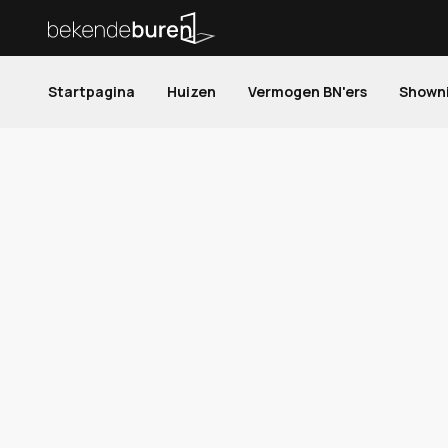
Startpagina
Huizen
Vermogen BN'ers
Shown