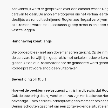
Aanvankelijk werd er gesproken over een camper waarin Rogie
caravan te gaan. De anonieme tipgever die het verhaal eerde
destijds als ronduit schrijnend: Rogier zou illegaal verblijve
of stromend water. Het juicekanaal greep direct in en deed 
vast te leggen.
Handhaving komt langs
Die oproep bleek niet aan dovemansoren gericht. Op de inmid
de caravan, terwijl hij in gesprek is met enkele medewerkers
gissen. Of de oud-realityster door de gemeente werd geso
Roddelpraat vooralsnog geen uitspraken.
Bevestiging blijft uit
Hoewel de beelden veelzeggend zijn, is hard bewijs dat Rog
Ook de bewering dat hij verstoken zou zijn van basisvoorzien
bevestigd. Toch aarzelt Roddelpraat geen moment om het b
Dennis Schouten gaat het om een zorgwekkende situatie en 