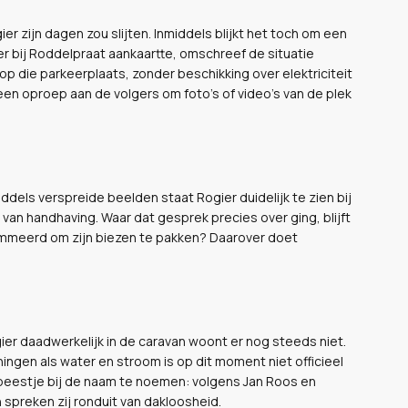
r zijn dagen zou slijten. Inmiddels blijkt het toch om een
r bij Roddelpraat aankaartte, omschreef de situatie
n op die parkeerplaats, zonder beschikking over elektriciteit
een oproep aan de volgers om foto's of video's van de plek
dels verspreide beelden staat Rogier duidelijk te zien bij
 van handhaving. Waar dat gesprek precies over ging, blijft
mmeerd om zijn biezen te pakken? Daarover doet
ier daadwerkelijk in de caravan woont er nog steeds niet.
ingen als water en stroom is op dit moment niet officieel
eestje bij de naam te noemen: volgens Jan Roos en
spreken zij ronduit van dakloosheid.