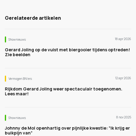
Gerelateerde artikelen
18 apr 2026
Shownieuws
Gerard Joling op de vuist met biergooier tijdens optreden!
Zie beelden
12 apr 2026
Vermogen BN’ers
Rijkdom Gerard Joling weer spectaculair toegenomen.
Lees maar!
8 nov 2025
Shownieuws
Johnny de Mol openhartig over pijnlijke kwestie: “Ik krijg er
buikpijn van”