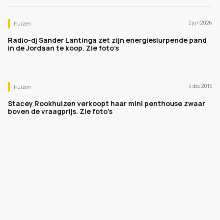
2 jun 2026
Huizen
Radio-dj Sander Lantinga zet zijn energieslurpende pand
in de Jordaan te koop. Zie foto’s
4 dec 2015
Huizen
Stacey Rookhuizen verkoopt haar mini penthouse zwaar
boven de vraagprijs. Zie foto's