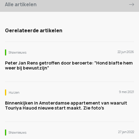
Alle artikelen
Gerelateerde artikelen
22 jun 2026
Shownieuws
Peter Jan Rens getroffen door beroerte: "Hond blafte hem
weer bij bewustzijn"
9 mei 2021
Huizen
Binnenkijken in Amsterdamse appartement van waaruit
Touriya Hauod nieuwe start maakt. Zie foto's
27 jan 2022
Shownieuws