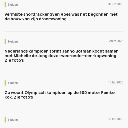
28 jun 2026
Huizen
Vermiste shorttracker Sven Roes was net begonnen met
de bouw van zijn droomwoning
2 mrt 2026
Huizen
Nederlands kampioen sprint Janno Botman kocht samen
met Michelle de Jong deze twee-onder-een-kapwoning.
Zie foto’s
16 feb 2026
Huizen
Zo woont Olympisch kampioen op de 500 meter Femke
Kok. Zie foto's
27 feb 2026
Huizen