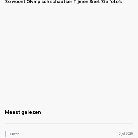
Zo woont Olympisch schaatser Tijmen Snel. Zie foto’s
Meest gelezen
10 jul 2026
Huizen