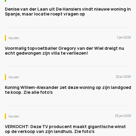
Denise van der Laan uit De Hanslers vindt nieuwe woning in
Spanje, maar locatie roept vragen op
7 jan 2026
Huizen
Voormalig topvoetballer Gregory van der Wiel dreigt nu
echt gedwongen zijn villa te verliezen!
22 jul 2026
Huizen
Koning Willem-Alexander zet deze woning op zijn landgoed
te koop. Zie alle foto's
25 jan 2025
Huizen
VERKOCHT: Deze TV producent maakt gigantische winst
op de verkoop van zijn landhuis. Zie foto's