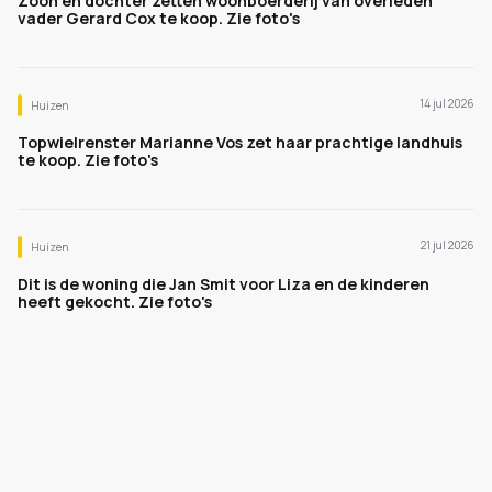
Zoon en dochter zetten woonboerderij van overleden
vader Gerard Cox te koop. Zie foto's
14 jul 2026
Huizen
Topwielrenster Marianne Vos zet haar prachtige landhuis
te koop. Zie foto's
21 jul 2026
Huizen
Dit is de woning die Jan Smit voor Liza en de kinderen
heeft gekocht. Zie foto's