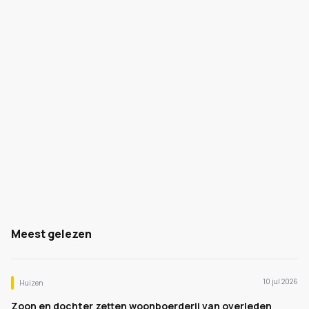
Meest gelezen
10 jul 2026
Huizen
Zoon en dochter zetten woonboerderij van overleden