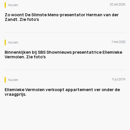
20 okt 2025
Huizen
Zo woont De Slimste Mens-presentator Herman van der
Zandt. Zie foto’s
7 mei 2022
Huizen
Binnenkijken bij SBS Shownieuws presentatrice Ellemieke
Vermolen. Zie foto's
11 jul 2019
Huizen
Ellemieke Vermolen verkoopt appartement ver onder de
vraagprijs.