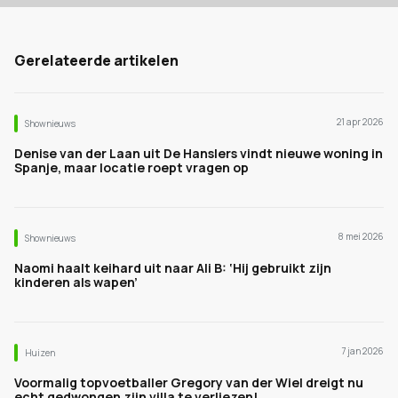
Gerelateerde artikelen
21 apr 2026
Shownieuws
Denise van der Laan uit De Hanslers vindt nieuwe woning in
Spanje, maar locatie roept vragen op
8 mei 2026
Shownieuws
Naomi haalt keihard uit naar Ali B: ‘Hij gebruikt zijn
kinderen als wapen’
7 jan 2026
Huizen
Voormalig topvoetballer Gregory van der Wiel dreigt nu
echt gedwongen zijn villa te verliezen!