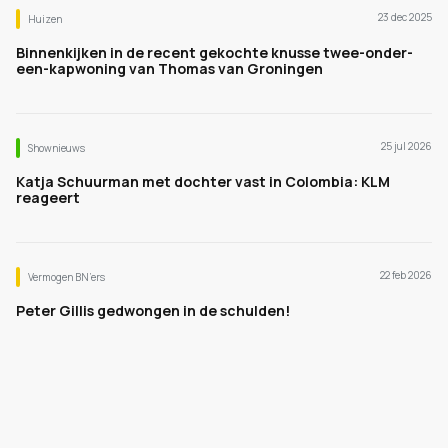
23 dec 2025
Huizen
Binnenkijken in de recent gekochte knusse twee-onder-
een-kapwoning van Thomas van Groningen
25 jul 2026
Shownieuws
Katja Schuurman met dochter vast in Colombia: KLM
reageert
22 feb 2026
Vermogen BN’ers
Peter Gillis gedwongen in de schulden!