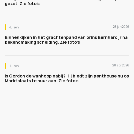
gezet. Zie foto’s
23 jan 2026
Huizen
Binnenkijken in het grachtenpand van prins Bernhard jr na
bekendmaking scheiding. Zie foto's
20 apr 2026
Huizen
Is Gordon de wanhoop nabij? Hij biedt zijn penthouse nu op
Marktplaats te huur aan. Zie foto’s