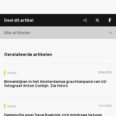
Deel dit artikel
Alle artikelen
Gerelateerde artikelen
28 feb 2026
Huizen
Binnenkijken in het Amsterdamse grachtenpand van U2-
fotograaf Anton Corbijn. Zie foto’s
3 mrt 2026
Huizen
Designvilla waar Dave Roelvink zich misdroeg te koop