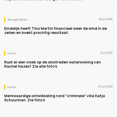
28 jan 2026
Vermogen BN’ers
Eindelijk heeft Tino Martin financieel weer de wind in de
zeilen en boekt prachtig resultaat.
21 jul 2026
Huizen
Rust er een vloek op de omstreden waterwoning van
Rachel Hazes? Zie alle foto's
20 jun 2026
Huizen
Merkwaardige ontwikkeling rond "criminele" villa Katja
Schuurman. Zie foto's