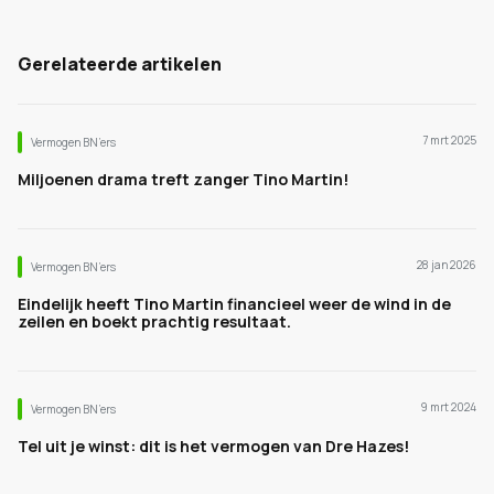
Gerelateerde artikelen
7 mrt 2025
Vermogen BN’ers
Miljoenen drama treft zanger Tino Martin!
28 jan 2026
Vermogen BN’ers
Eindelijk heeft Tino Martin financieel weer de wind in de
zeilen en boekt prachtig resultaat.
9 mrt 2024
Vermogen BN’ers
Tel uit je winst: dit is het vermogen van Dre Hazes!