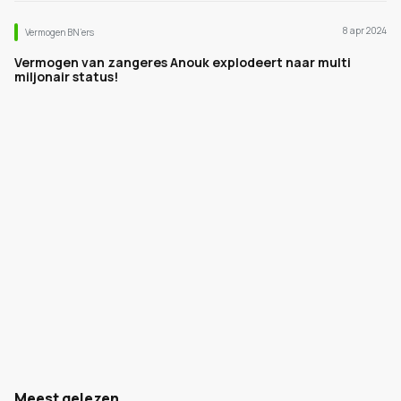
8 apr 2024
Vermogen BN’ers
Vermogen van zangeres Anouk explodeert naar multi
miljonair status!
Meest gelezen