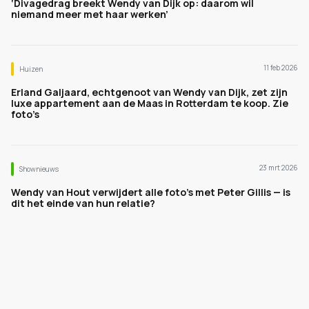
‘Divagedrag breekt Wendy van Dijk op: daarom wil
niemand meer met haar werken’
11 feb 2026
Huizen
Erland Galjaard, echtgenoot van Wendy van Dijk, zet zijn
luxe appartement aan de Maas in Rotterdam te koop. Zie
foto’s
23 mrt 2026
Shownieuws
Wendy van Hout verwijdert alle foto’s met Peter Gillis — is
dit het einde van hun relatie?