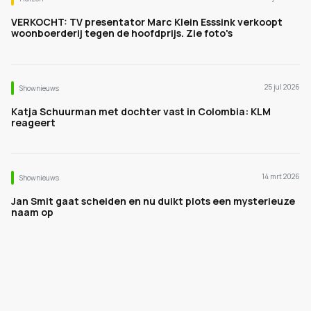
VERKOCHT: TV presentator Marc Klein Esssink verkoopt
woonboerderij tegen de hoofdprijs. Zie foto's
25 jul 2026
Shownieuws
Katja Schuurman met dochter vast in Colombia: KLM
reageert
14 mrt 2026
Shownieuws
Jan Smit gaat scheiden en nu duikt plots een mysterieuze
naam op