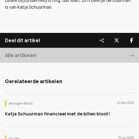
Leuke bijzonderheid is nog, dat Marc zo'n beetje de buurman
is van Katja Schuurman.
Deel dit artikel
Alle artikelen
Gerelateerde artikelen
20 dec 2025
Vermogen BN’ers
Katja Schuurman financieel met de billen bloot!
13 jan 2025
Huizen