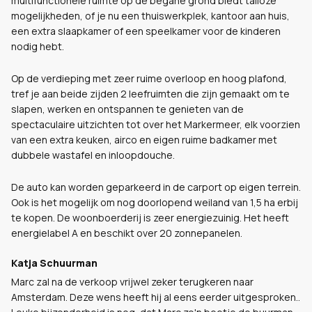
multifunctionele ruimte op de begane grond biedt talloze
mogelijkheden, of je nu een thuiswerkplek, kantoor aan huis,
een extra slaapkamer of een speelkamer voor de kinderen
nodig hebt.
Op de verdieping met zeer ruime overloop en hoog plafond,
tref je aan beide zijden 2 leefruimten die zijn gemaakt om te
slapen, werken en ontspannen te genieten van de
spectaculaire uitzichten tot over het Markermeer, elk voorzien
van een extra keuken, airco en eigen ruime badkamer met
dubbele wastafel en inloopdouche.
De auto kan worden geparkeerd in de carport op eigen terrein.
Ook is het mogelijk om nog doorlopend weiland van 1,5 ha erbij
te kopen. De woonboerderij is zeer energiezuinig. Het heeft
energielabel A en beschikt over 20 zonnepanelen.
Katja Schuurman
Marc zal na de verkoop vrijwel zeker terugkeren naar
Amsterdam. Deze wens heeft hij al eens eerder uitgesproken..