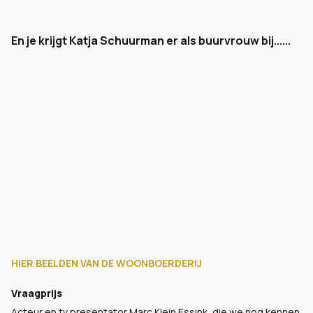
En je krijgt Katja Schuurman er als buurvrouw bij......
HIER BEELDEN VAN DE WOONBOERDERIJ
Vraagprijs
Acteur en tv presentator Marc Klein Essink, die we nog kennen