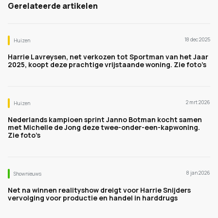
Gerelateerde artikelen
18 dec 2025
Huizen
Harrie Lavreysen, net verkozen tot Sportman van het Jaar
2025, koopt deze prachtige vrijstaande woning. Zie foto’s
2 mrt 2026
Huizen
Nederlands kampioen sprint Janno Botman kocht samen
met Michelle de Jong deze twee-onder-een-kapwoning.
Zie foto’s
8 jan 2026
Shownieuws
Net na winnen realityshow dreigt voor Harrie Snijders
vervolging voor productie en handel in harddrugs