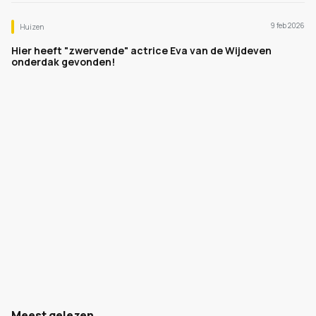
9 feb 2026
Huizen
Hier heeft "zwervende" actrice Eva van de Wijdeven
onderdak gevonden!
Meest gelezen