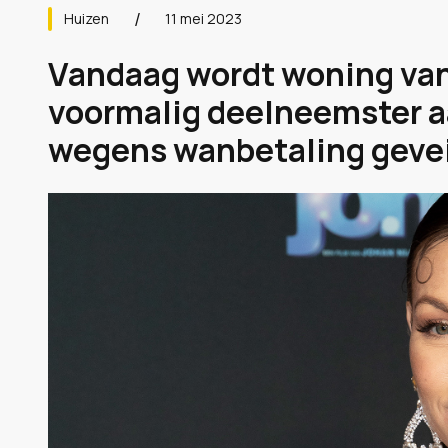
Huizen
11 mei 2023
Vandaag wordt woning van
voormalig deelneemster a
wegens wanbetaling geveil