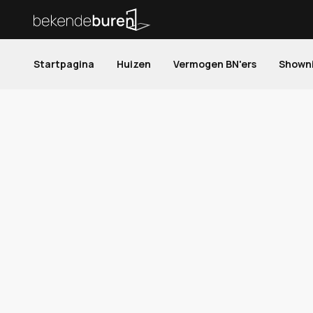
Startpagina
Huizen
Vermogen BN'ers
Shown