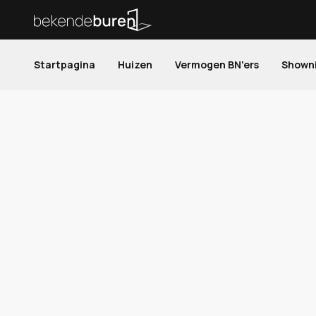
Startpagina
Huizen
Vermogen BN'ers
Shown