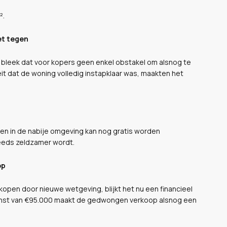
².
et tegen
 bleek dat voor kopers geen enkel obstakel om alsnog te
eit dat de woning volledig instapklaar was, maakten het
, en in de nabije omgeving kan nog gratis worden
eeds zeldzamer wordt.
op
open door nieuwe wetgeving, blijkt het nu een financieel
winst van €95.000 maakt de gedwongen verkoop alsnog een