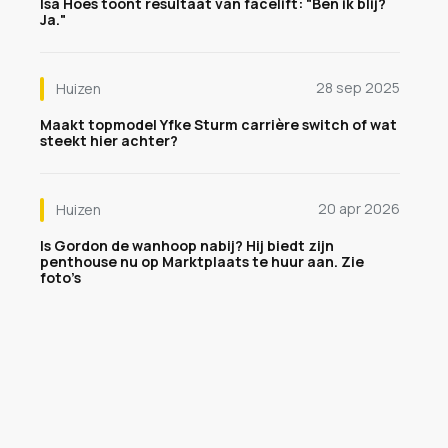
Isa Hoes toont resultaat van facelift: "Ben ik blij?
Ja."
28 sep 2025
Huizen
Maakt topmodel Yfke Sturm carrière switch of wat
steekt hier achter?
20 apr 2026
Huizen
Is Gordon de wanhoop nabij? Hij biedt zijn
penthouse nu op Marktplaats te huur aan. Zie
foto’s