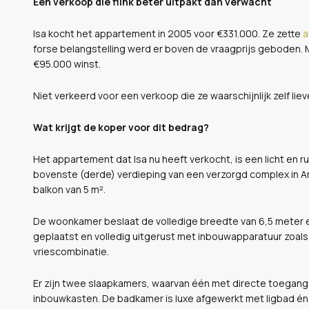
Een verkoop die flink beter uitpakt dan verwacht
Isa kocht het appartement in 2005 voor €331.000. Ze zette
a
forse belangstelling werd er boven de vraagprijs geboden. M
€95.000 winst.
Niet verkeerd voor een verkoop die ze waarschijnlijk zelf lie
Wat krijgt de koper voor dit bedrag?
Het appartement dat Isa nu heeft verkocht, is een licht en
bovenste (derde) verdieping van een verzorgd complex in A
balkon van 5 m².
De woonkamer beslaat de volledige breedte van 6,5 meter e
geplaatst en volledig uitgerust met inbouwapparatuur zoal
vriescombinatie.
Er zijn twee slaapkamers, waarvan één met directe toegang 
inbouwkasten. De badkamer is luxe afgewerkt met ligbad én a