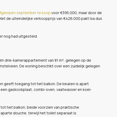
fgelopen september te koop
voor €395.000, maar door de
et de uiteindelijke verkoopprijs van €426.000 pakt Isa dus
ver nog had uitgesteld.
 ruim drie-kamerappartement van 81 m², gelegen op de
mstelveen. De woning beschikt over een zuidelijk gelegen
n geeft toegang tot het balkon. De keuken is apart
s een gaskookplaat, combi-oven, vaatwasser en koel-
tot het balkon, beide voorzien van praktische
parte douche, terwijl het toilet separaat is.