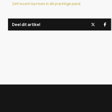
Zelf woont Isa Hoes in dit prachtige pand.
Deel dit artikel