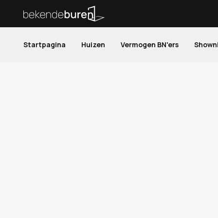
Startpagina
Huizen
Vermogen BN'ers
Shown