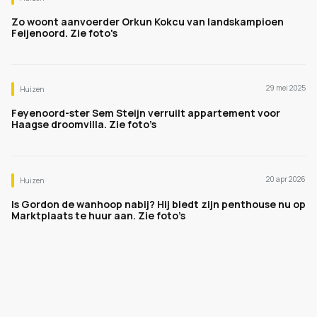
Zo woont aanvoerder Orkun Kokcu van landskampioen
Feijenoord. Zie foto's
29 mei 2025
Huizen
Feyenoord-ster Sem Steijn verruilt appartement voor
Haagse droomvilla. Zie foto’s
20 apr 2026
Huizen
Is Gordon de wanhoop nabij? Hij biedt zijn penthouse nu op
Marktplaats te huur aan. Zie foto’s