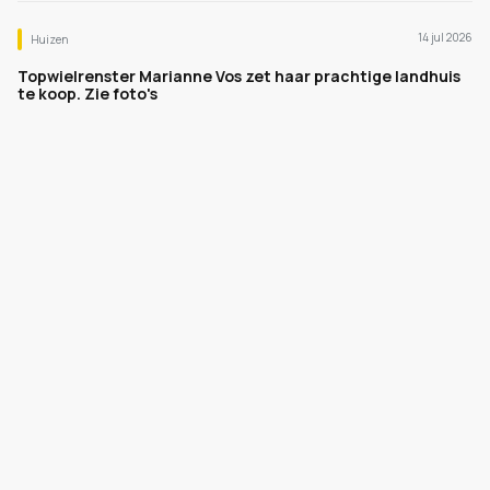
14 jul 2026
Huizen
Topwielrenster Marianne Vos zet haar prachtige landhuis
te koop. Zie foto's