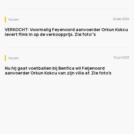
24 dec 2024
Huizen
VERKOCHT: Voormalig Feyenoord aanvoerder Orkun Kokcu
levert flink in op de verkoopprijs. Zie foto''s
10 jun 2023
Huizen
Nu hij gaat voetballen bij Benfica wil Feijenoord
aanvoerder Orkun Kokcu van zijn villa af. ZIe foto's